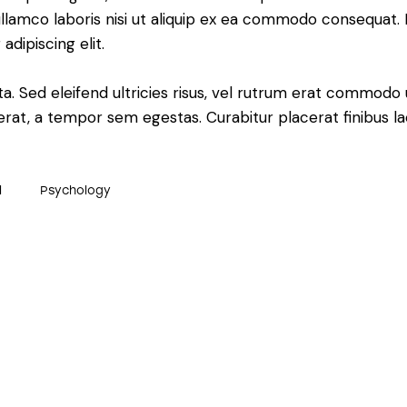
PSYCHOLOGY