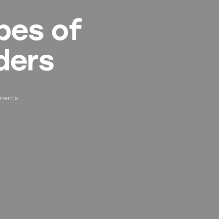
pes of
ders
ments