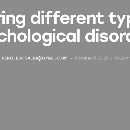
ring different ty
chological disor
October 15, 2023
0
Com
KEROLLSGSALIB@GMAIL.COM