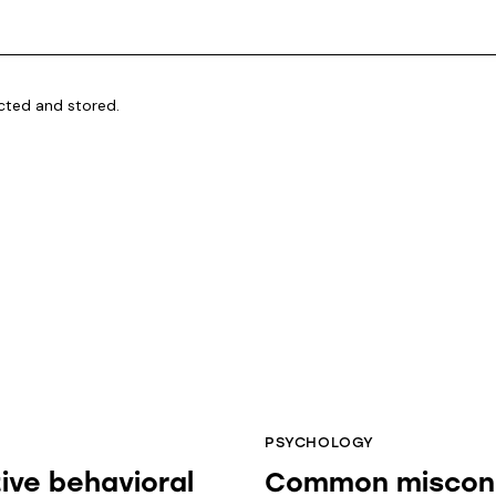
ected and stored.
PSYCHOLOGY
ive behavioral
Common misconc