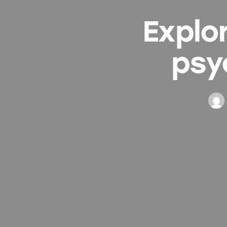
Explo
psy