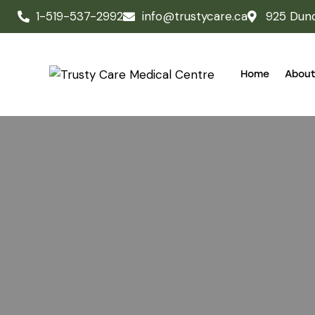
1-519-537-2992
info@trustycare.ca
925 Dun
Home
About