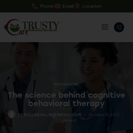
Phone
Email
Location
PSYCHOLOGY
The science behind cognitive
behavioral therapy
October 15, 2023
KEROLLSGSALIB@GMAIL.COM
1
Comment