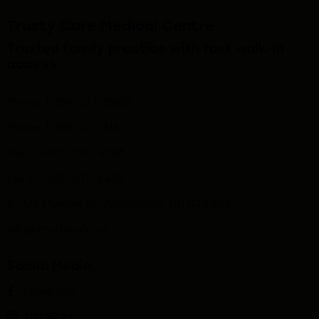
Trusty Care Medical Centre
Trusted family practice with fast walk-in
access
Phone: 1-519-537-2992
Phone: 1-519-
421-4141
Fax 1: 1-855-370-9295
Fax 2: 1-519-537-8488
2-925 Dundas St, Woodstock, ON N4S 8V3
info@trustycare.ca
Social Media
Facebook
Instagram