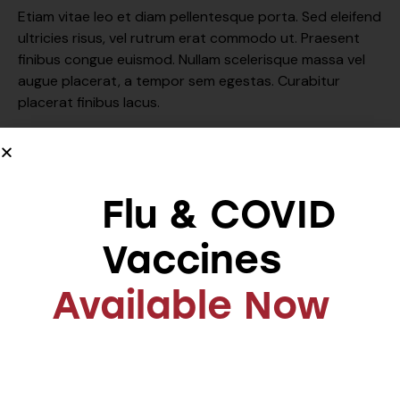
Etiam vitae leo et diam pellentesque porta. Sed eleifend
ultricies risus, vel rutrum erat commodo ut. Praesent
finibus congue euismod. Nullam scelerisque massa vel
augue placerat, a tempor sem egestas. Curabitur
placerat finibus lacus.
Doctor
Health
Help
Hospital
Psychology
Flu & COVID
Vaccines
5
Available Now
PREVIOUS
Telling a new story for
early childhood