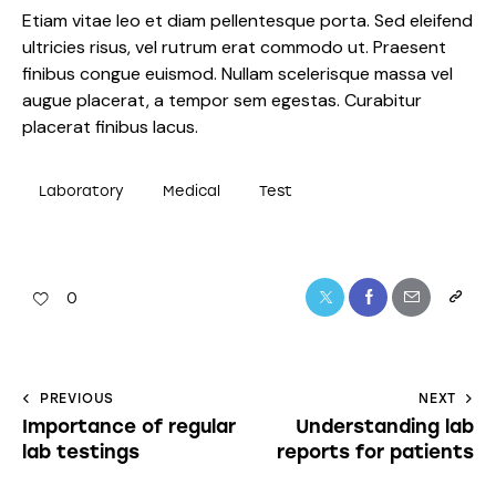
Flu & COVID
Etiam vitae leo et diam pellentesque porta. Sed eleifend
ultricies risus, vel rutrum erat commodo ut. Praesent
Vaccines
finibus congue euismod. Nullam scelerisque massa vel
augue placerat, a tempor sem egestas. Curabitur
Available Now
placerat finibus lacus.
Laboratory
Medical
Test
0
PREVIOUS
NEXT
Importance of regular
Understanding lab
lab testings
reports for patients