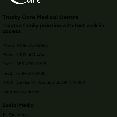
Trusty Care Medical Centre
Trusted family practice with fast walk-in
access
Phone: 1-519-537-2992
Phone: 1-519-
421-4141
Fax 1: 1-855-370-9295
Fax 2: 1-519-537-8488
2-925 Dundas St, Woodstock, ON N4S 8V3
info@trustycare.ca
Social Media
Facebook