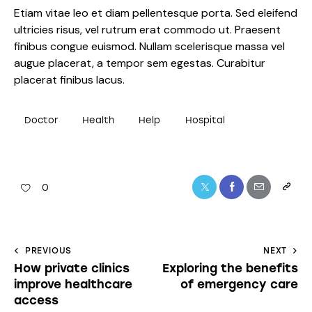
Flu & COVID
Etiam vitae leo et diam pellentesque porta. Sed eleifend
ultricies risus, vel rutrum erat commodo ut. Praesent
finibus congue euismod. Nullam scelerisque massa vel
Vaccines
augue placerat, a tempor sem egestas. Curabitur
placerat finibus lacus.
Available Now
Doctor
Health
Help
Hospital
0
Protect yourself and your loved ones. Book your
vaccine appointment today or walk in — we’re
ready to care for you!
PREVIOUS
NEXT
How private clinics
Exploring the benefits
improve healthcare
of emergency care
access